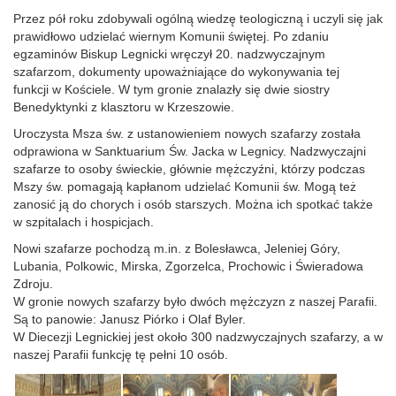
Przez pół roku zdobywali ogólną wiedzę teologiczną i uczyli się jak
prawidłowo udzielać wiernym Komunii świętej. Po zdaniu
egzaminów Biskup Legnicki wręczył 20. nadzwyczajnym
szafarzom, dokumenty upoważniające do wykonywania tej
funkcji w Kościele. W tym gronie znalazły się dwie siostry
Benedyktynki z klasztoru w Krzeszowie.
Uroczysta Msza św. z ustanowieniem nowych szafarzy została
odprawiona w Sanktuarium Św. Jacka w Legnicy. Nadzwyczajni
szafarze to osoby świeckie, głównie mężczyźni, którzy podczas
Mszy św. pomagają kapłanom udzielać Komunii św. Mogą też
zanosić ją do chorych i osób starszych. Można ich spotkać także
w szpitalach i hospicjach.
Nowi szafarze pochodzą m.in. z Bolesławca, Jeleniej Góry,
Lubania, Polkowic, Mirska, Zgorzelca, Prochowic i Świeradowa
Zdroju.
W gronie nowych szafarzy było dwóch mężczyzn z naszej Parafii.
Są to panowie: Janusz Piórko i Olaf Byler.
W Diecezji Legnickiej jest około 300 nadzwyczajnych szafarzy, a w
naszej Parafii funkcję tę pełni 10 osób.